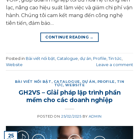
lạc, nâng cao hiệu suất làm việc và giảm chi phí vận
hành. Chúng tôi cam kết mang đến công nghệ
tiên tiến, đảm bảo…
CONTINUE READING
→
Posted in
Bài viết nổi bật
,
Catalogue
,
dự án
,
Profile
,
Tin tức
,
Website
Leave a comment
BÀI VIẾT NỔI BẬT
,
CATALOGUE
,
DỰ ÁN
,
PROFILE
,
TIN
TỨC
,
WEBSITE
GH2VS – Giải pháp lập trình phần
mềm cho các doanh nghiệp
POSTED ON
25/02/2025
BY
ADMIN
25