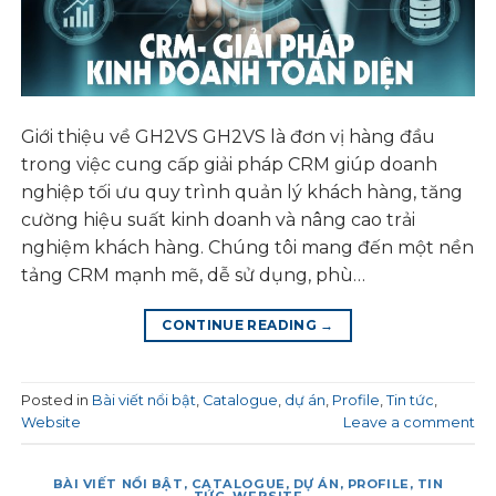
Giới thiệu về GH2VS GH2VS là đơn vị hàng đầu
trong việc cung cấp giải pháp CRM giúp doanh
nghiệp tối ưu quy trình quản lý khách hàng, tăng
cường hiệu suất kinh doanh và nâng cao trải
nghiệm khách hàng. Chúng tôi mang đến một nền
tảng CRM mạnh mẽ, dễ sử dụng, phù…
CONTINUE READING
→
Posted in
Bài viết nổi bật
,
Catalogue
,
dự án
,
Profile
,
Tin tức
,
Website
Leave a comment
BÀI VIẾT NỔI BẬT
,
CATALOGUE
,
DỰ ÁN
,
PROFILE
,
TIN
TỨC
,
WEBSITE