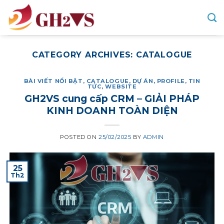
Skip
to
content
CATEGORY ARCHIVES:
CATALOGUE
BÀI VIẾT NỔI BẬT
,
CATALOGUE
,
DỰ ÁN
,
PROFILE
,
TIN
TỨC
,
WEBSITE
GH2VS cung cấp CRM – GIẢI PHÁP
KINH DOANH TOÀN DIỆN
POSTED ON
25/02/2025
BY
ADMIN
25
Th2