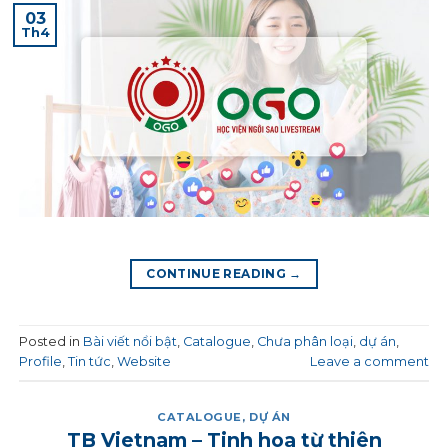
03
Th4
CONTINUE READING
→
Posted in
Bài viết nổi bật
,
Catalogue
,
Chưa phân loại
,
dự án
,
Profile
,
Tin tức
,
Website
Leave a comment
CATALOGUE
,
DỰ ÁN
TB Vietnam – Tinh hoa từ thiên