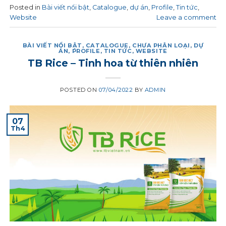
Posted in
Bài viết nổi bật
,
Catalogue
,
dự án
,
Profile
,
Tin tức
,
Website
Leave a comment
BÀI VIẾT NỔI BẬT
,
CATALOGUE
,
CHƯA PHÂN LOẠI
,
DỰ
ÁN
,
PROFILE
,
TIN TỨC
,
WEBSITE
TB Rice – Tinh hoa từ thiên nhiên
POSTED ON
07/04/2022
BY
ADMIN
07
Th4