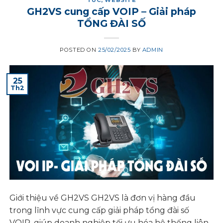
GH2VS cung cấp VOIP – Giải pháp
TỔNG ĐÀI SỐ
POSTED ON
25/02/2025
BY
ADMIN
25
Th2
Giới thiệu về GH2VS GH2VS là đơn vị hàng đầu
trong lĩnh vực cung cấp giải pháp tổng đài số
VOIP, giúp doanh nghiệp tối ưu hóa hệ thống liên