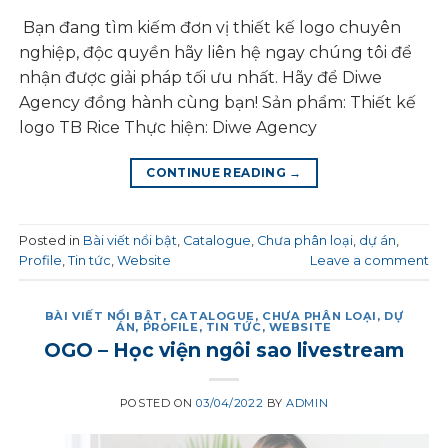
Bạn đang tìm kiếm đơn vị thiết kế logo chuyên
nghiệp, độc quyền hãy liên hệ ngay chúng tôi để
nhận được giải pháp tối ưu nhất. Hãy để Diwe
Agency đồng hành cùng bạn! Sản phẩm: Thiết kế
logo TB Rice Thực hiện: Diwe Agency
CONTINUE READING
→
Posted in
Bài viết nổi bật
,
Catalogue
,
Chưa phân loại
,
dự án
,
Profile
,
Tin tức
,
Website
Leave a comment
BÀI VIẾT NỔI BẬT
,
CATALOGUE
,
CHƯA PHÂN LOẠI
,
DỰ
ÁN
,
PROFILE
,
TIN TỨC
,
WEBSITE
OGO – Học viện ngôi sao livestream
POSTED ON
03/04/2022
BY
ADMIN