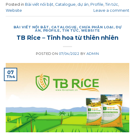
Posted in
Bài viết nổi bật
,
Catalogue
,
dự án
,
Profile
,
Tin tức
,
Website
Leave a comment
BÀI VIẾT NỔI BẬT
,
CATALOGUE
,
CHƯA PHÂN LOẠI
,
DỰ
ÁN
,
PROFILE
,
TIN TỨC
,
WEBSITE
TB Rice – Tinh hoa từ thiên nhiên
POSTED ON
07/04/2022
BY
ADMIN
07
Th4