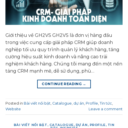
Giới thiệu về GH2VS GH2VS là đơn vị hàng đầu
trong việc cung cấp giải pháp CRM giúp doanh
nghiệp tối ưu quy trình quản lý khách hàng, tăng
cường hiệu suất kinh doanh và nâng cao trải
nghiệm khách hàng. Chúng tôi mang đến một nền
tảng CRM mạnh mẽ, dễ sử dụng, phù…
CONTINUE READING
→
Posted in
Bài viết nổi bật
,
Catalogue
,
dự án
,
Profile
,
Tin tức
,
Website
Leave a comment
BÀI VIẾT NỔI BẬT
,
CATALOGUE
,
DỰ ÁN
,
PROFILE
,
TIN
TỨC
,
WEBSITE