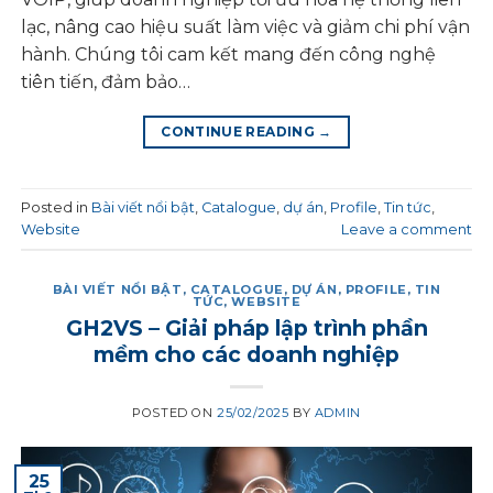
lạc, nâng cao hiệu suất làm việc và giảm chi phí vận
hành. Chúng tôi cam kết mang đến công nghệ
tiên tiến, đảm bảo…
CONTINUE READING
→
Posted in
Bài viết nổi bật
,
Catalogue
,
dự án
,
Profile
,
Tin tức
,
Website
Leave a comment
BÀI VIẾT NỔI BẬT
,
CATALOGUE
,
DỰ ÁN
,
PROFILE
,
TIN
TỨC
,
WEBSITE
GH2VS – Giải pháp lập trình phần
mềm cho các doanh nghiệp
POSTED ON
25/02/2025
BY
ADMIN
25