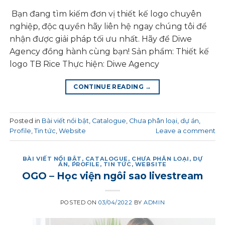
Bạn đang tìm kiếm đơn vị thiết kế logo chuyên
nghiệp, độc quyền hãy liên hệ ngay chúng tôi để
nhận được giải pháp tối ưu nhất. Hãy để Diwe
Agency đồng hành cùng bạn! Sản phẩm: Thiết kế
logo TB Rice Thực hiện: Diwe Agency
CONTINUE READING
→
Posted in
Bài viết nổi bật
,
Catalogue
,
Chưa phân loại
,
dự án
,
Profile
,
Tin tức
,
Website
Leave a comment
BÀI VIẾT NỔI BẬT
,
CATALOGUE
,
CHƯA PHÂN LOẠI
,
DỰ
ÁN
,
PROFILE
,
TIN TỨC
,
WEBSITE
OGO – Học viện ngôi sao livestream
POSTED ON
03/04/2022
BY
ADMIN