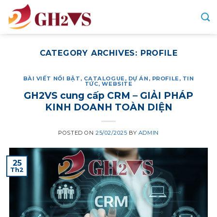
Skip
to
content
CATEGORY ARCHIVES:
PROFILE
BÀI VIẾT NỔI BẬT
,
CATALOGUE
,
DỰ ÁN
,
PROFILE
,
TIN
TỨC
,
WEBSITE
GH2VS cung cấp CRM – GIẢI PHÁP
KINH DOANH TOÀN DIỆN
POSTED ON
25/02/2025
BY
ADMIN
25
Th2