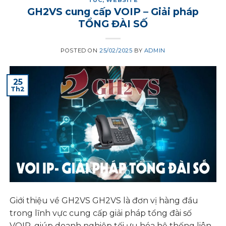
GH2VS cung cấp VOIP – Giải pháp
TỔNG ĐÀI SỐ
POSTED ON
25/02/2025
BY
ADMIN
25
Th2
Giới thiệu về GH2VS GH2VS là đơn vị hàng đầu
trong lĩnh vực cung cấp giải pháp tổng đài số
VOIP, giúp doanh nghiệp tối ưu hóa hệ thống liên